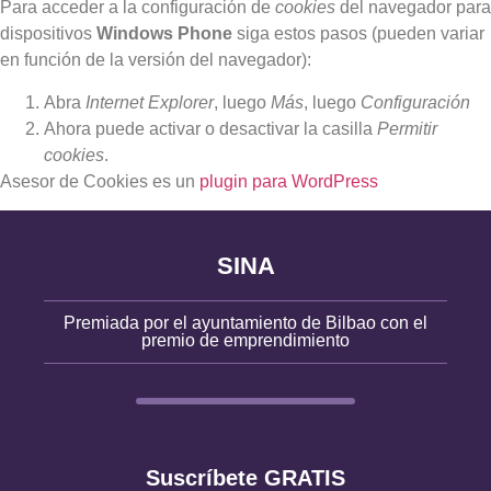
Para acceder a la configuración de
cookies
del navegador para
dispositivos
Windows Phone
siga estos pasos (pueden variar
en función de la versión del navegador):
Abra
Internet Explorer
, luego
Más
, luego
Configuración
Ahora puede activar o desactivar la casilla
Permitir
cookies
.
Asesor de Cookies es un
plugin para WordPress
SINA
Premiada por el ayuntamiento de Bilbao con el
premio de emprendimiento
Suscríbete GRATIS