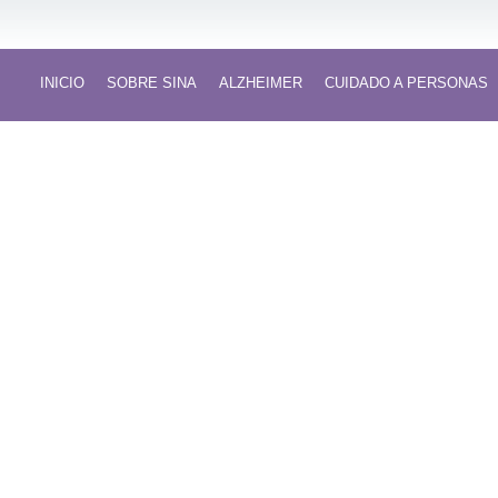
INICIO
SOBRE SINA
ALZHEIMER
CUIDADO A PERSONAS
Tareas de atención y cuid
Cuidado de la Salud