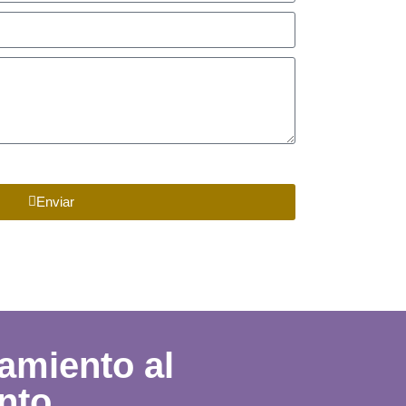
idad
Enviar
miento al
ento