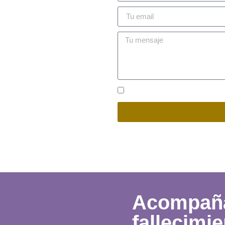
ial
estión
tica
Acepto la
política de privac
Acompaña
fallecimi