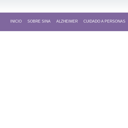
INICIO
SOBRE SINA
ALZHEIMER
CUIDADO A PERSONAS
Cuidadora
Tareas de atención y cuid
Cuidado de la Salud