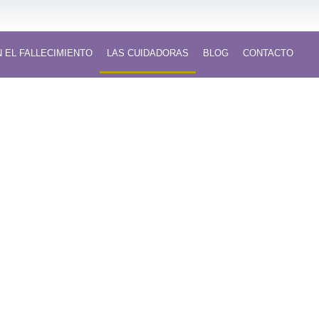
 EL FALLECIMIENTO
LAS CUIDADORAS
BLOG
CONTACTO
o y social
 formar parte de
ro equipo de