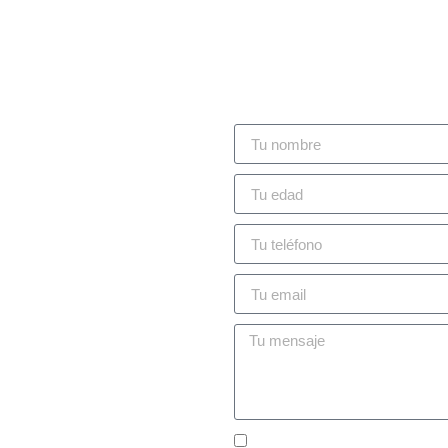
cu
ial
Obligatorio
disponer del
cert
estión
tica
Acepto la
política de privac