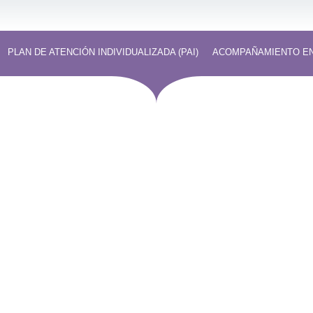
PLAN DE ATENCIÓN INDIVIDUALIZADA (PAI)
ACOMPAÑAMIENTO EN
s profesionales con un gran compromiso human
¿Quieres
ados personales:
nuest