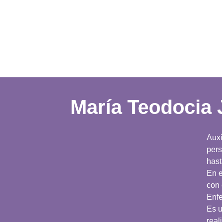
María Teodocia
Auxi
pers
hast
En e
con 
Enf
Es u
real